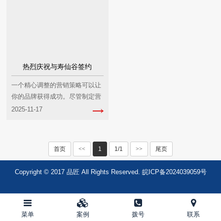
热烈庆祝与寿仙谷签约
一个精心调整的营销策略可以让
你的品牌获得成功。尽管制定营
销策略的原则保持不变，但仅在
2025-11-17
2022年，我们就看到了向不同类
型内容的重大转变，例如短视
频。因此，例如，你需要···
首页
<<
1
1/1
>>
尾页
Copyright © 2017 品匠 All Rights Reserved.
皖ICP备2024039059号
菜单
案例
拨号
联系