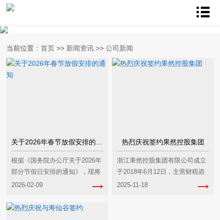
当前位置：
首页
>>
新闻资讯
>>
公司新闻
关于2026年春节放假安排的通知
热烈庆祝签约果然控股集团
根据《国务院办公厅关于2026年
浙江果然控股集团有限公司成立
部分节假日安排的通知》，现将
于2018年6月12日，主营财税咨
我司2026年春节放假安排通知如
询、税务筹划、工商注册、知识
2026-02-09
2025-11-18
下:2026年2月9日（农历廿三、
产权、办公家具等业务，旗下拥
周二）至2026年2月23日（农历
有果然税务师事务所等品牌，在
正月初十、周四）放假，···
南京、上海等地设有分支···